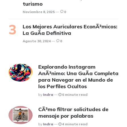
turismo
Noviembre 8, 2025
0
Los Mejores Auriculares EconÃ³micos:
La GuÃ­a Definitiva
Agosto 30, 2024
0
Explorando Instagram
AnÃ³nimo: Una GuÃ­a Completa
para Navegar en el Mundo de
los Perfiles Ocultos
Posted
By
Indra
6 minute read
CÃ³mo filtrar solicitudes de
mensaje por palabras
Posted
By
Indra
4 minute read