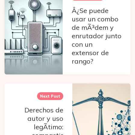
Â¿Se puede
usar un combo
de mÃ³dem y
enrutador junto
con un
extensor de
rango?
Next Post
Derechos de
autor y uso
legÃ­timo: