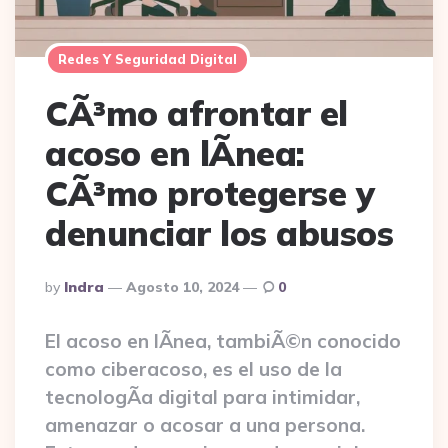
Redes Y Seguridad Digital
CÃ³mo afrontar el
acoso en lÃ­nea:
CÃ³mo protegerse y
denunciar los abusos
Posted
By
Indra
Agosto 10, 2024
0
By
El acoso en lÃ­nea, tambiÃ©n conocido
como ciberacoso, es el uso de la
tecnologÃ­a digital para intimidar,
amenazar o acosar a una persona.