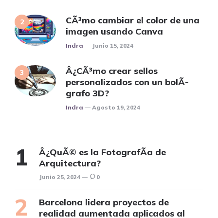
CÃ³mo cambiar el color de una
imagen usando Canva
Posted
Indra
Junio 15, 2024
Â¿CÃ³mo crear sellos
personalizados con un bolÃ­
grafo 3D?
Posted
Indra
Agosto 19, 2024
Â¿QuÃ© es la FotografÃ­a de
Arquitectura?
Junio 25, 2024
0
Barcelona lidera proyectos de
realidad aumentada aplicados al