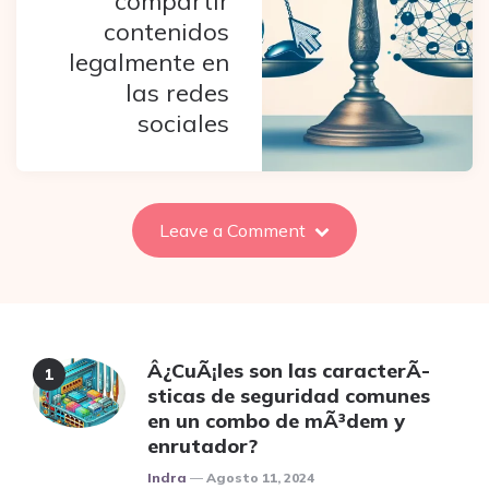
compartir
contenidos
legalmente en
las redes
sociales
Leave a Comment
Â¿CuÃ¡les son las caracterÃ­
sticas de seguridad comunes
en un combo de mÃ³dem y
enrutador?
Posted
Indra
Agosto 11, 2024