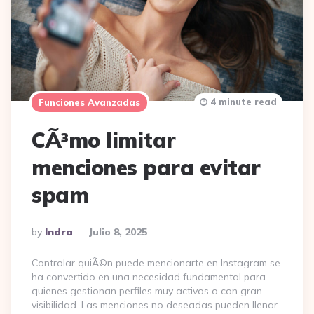
4 minute read
Funciones Avanzadas
CÃ³mo limitar
menciones para evitar
spam
Posted
By
Indra
Julio 8, 2025
By
Controlar quiÃ©n puede mencionarte en Instagram se
ha convertido en una necesidad fundamental para
quienes gestionan perfiles muy activos o con gran
visibilidad. Las menciones no deseadas pueden llenar