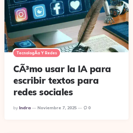
TecnologÃ­a Y Redes
CÃ³mo usar la IA para
escribir textos para
redes sociales
Posted
By
Indra
Noviembre 7, 2025
0
By