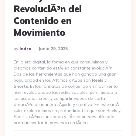
RevoluciÃ³n del
Contenido en
Movimiento
Posted
By
Indra
Junio 29, 2025
By
En la era digital, la forma en que consumimos y
creamos contenido estÃ¡ en constante evoluciÃ³n.
Dos de las herramientas que han ganado una gran
popularidad en los Ãºltimos aÃ±os son
Reels
y
Shorts
. Estos formatos de contenido en movimiento
han revolucionado las redes sociales, permitiendo a
los usuarios crear y compartir videos de corta
duraciÃ³n de manera rÃ¡pida y creativa. En este artÃ­
culo, exploraremos en profundidad lo que son Reels y
Shorts, cÃ³mo funcionan y cÃ³mo puedes utilizarlas
para aumentar tu presencia en lÃ­nea.