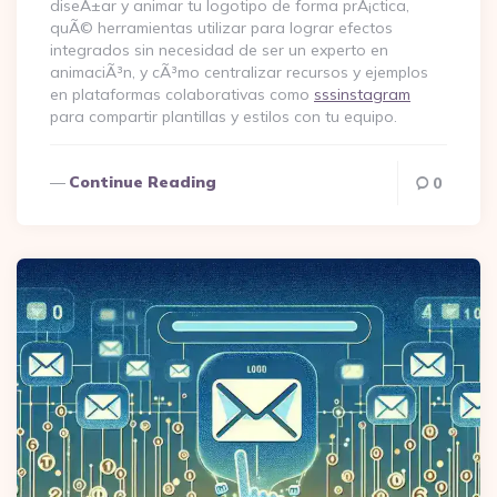
diseÃ±ar y animar tu logotipo de forma prÃ¡ctica,
quÃ© herramientas utilizar para lograr efectos
integrados sin necesidad de ser un experto en
animaciÃ³n, y cÃ³mo centralizar recursos y ejemplos
en plataformas colaborativas como
sssinstagram
para compartir plantillas y estilos con tu equipo.
Continue Reading
0