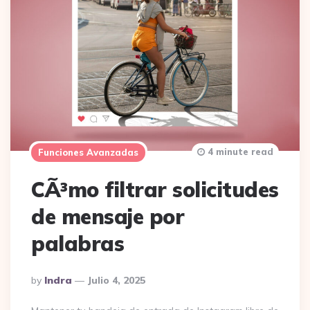
4 minute read
Funciones Avanzadas
CÃ³mo filtrar solicitudes
de mensaje por
palabras
Posted
By
Indra
Julio 4, 2025
By