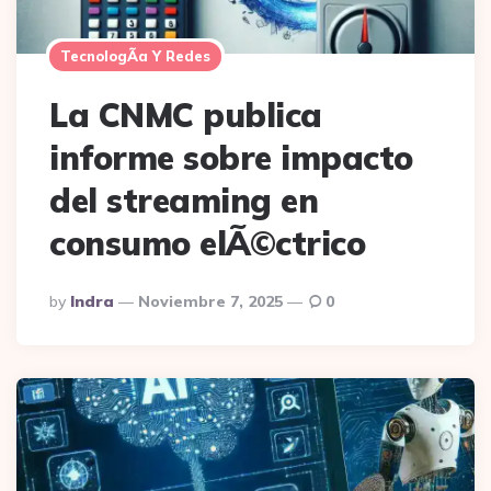
TecnologÃ­a Y Redes
La CNMC publica
informe sobre impacto
del streaming en
consumo elÃ©ctrico
Posted
By
Indra
Noviembre 7, 2025
0
By