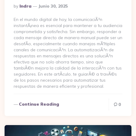
Posted
By
Indra
Junio 30, 2025
By
En el mundo digital de hoy, la comunicaciÃ³n
instantÃ¡nea es esencial para mantener a tu audiencia
comprometida y satisfecha. Sin embargo, responder a
cada mensaje directo de manera manual puede ser un
desafÃ­o, especialmente cuando manejas mÃºltiples
canales de comunicaciÃ³n. La automatizaciÃ³n de
respuestas en mensajes directos es una soluciÃ³n
efectiva que no solo ahorra tiempo, sino que
tambiÃ©n mejora la calidad de la interacciÃ³n con tus
seguidores. En este artÃ­culo, te guiarÃ© a travÃ©s
de los pasos necesarios para automatizar tus
respuestas de manera eficiente y profesional.
Continue Reading
0