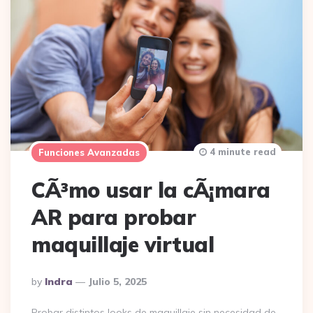
4 minute read
Funciones Avanzadas
CÃ³mo usar la cÃ¡mara
AR para probar
maquillaje virtual
Posted
By
Indra
Julio 5, 2025
By
Probar distintos looks de maquillaje sin necesidad de