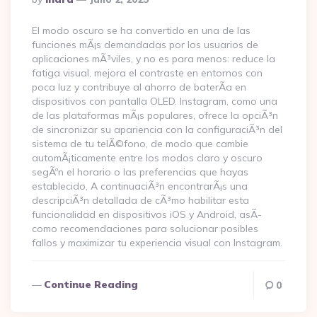
By
El modo oscuro se ha convertido en una de las
funciones mÃ¡s demandadas por los usuarios de
aplicaciones mÃ³viles, y no es para menos: reduce la
fatiga visual, mejora el contraste en entornos con
poca luz y contribuye al ahorro de baterÃ­a en
dispositivos con pantalla OLED. Instagram, como una
de las plataformas mÃ¡s populares, ofrece la opciÃ³n
de sincronizar su apariencia con la configuraciÃ³n del
sistema de tu telÃ©fono, de modo que cambie
automÃ¡ticamente entre los modos claro y oscuro
segÃºn el horario o las preferencias que hayas
establecido. A continuaciÃ³n encontrarÃ¡s una
descripciÃ³n detallada de cÃ³mo habilitar esta
funcionalidad en dispositivos iOS y Android, asÃ­
como recomendaciones para solucionar posibles
fallos y maximizar tu experiencia visual con Instagram.
Continue Reading
0