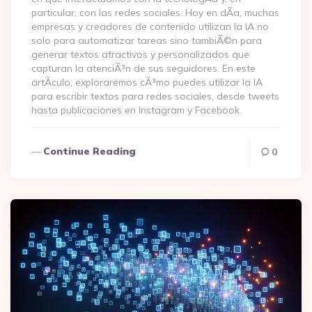
particular, con las redes sociales. Hoy en dÃ­a, muchas
empresas y creadores de contenido utilizan la IA no
solo para automatizar tareas sino tambiÃ©n para
generar textos atractivos y personalizados que
capturan la atenciÃ³n de sus seguidores. En este
artÃ­culo, exploraremos cÃ³mo puedes utilizar la IA
para escribir textos para redes sociales, desde tweets
hasta publicaciones en Instagram y Facebook.
Continue Reading
0