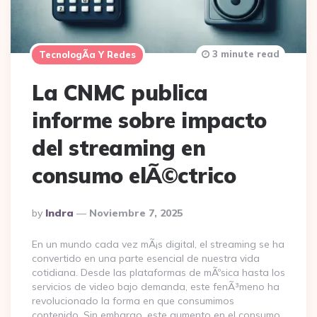
3 minute read
TecnologÃ­a Y Redes
La CNMC publica
informe sobre impacto
del streaming en
consumo elÃ©ctrico
Posted
By
Indra
Noviembre 7, 2025
By
En un mundo cada vez mÃ¡s digital, el streaming se ha
convertido en una parte esencial de nuestra vida
cotidiana. Desde las plataformas de mÃºsica hasta los
servicios de video bajo demanda, este fenÃ³meno ha
revolucionado la forma en que consumimos
contenido. Sin embargo, este aumento en el consumo