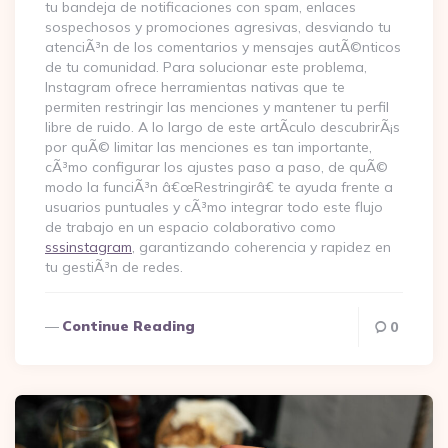
tu bandeja de notificaciones con spam, enlaces
sospechosos y promociones agresivas, desviando tu
atenciÃ³n de los comentarios y mensajes autÃ©nticos
de tu comunidad. Para solucionar este problema,
Instagram ofrece herramientas nativas que te
permiten restringir las menciones y mantener tu perfil
libre de ruido. A lo largo de este artÃ­culo descubrirÃ¡s
por quÃ© limitar las menciones es tan importante,
cÃ³mo configurar los ajustes paso a paso, de quÃ©
modo la funciÃ³n â€œRestringirâ€ te ayuda frente a
usuarios puntuales y cÃ³mo integrar todo este flujo
de trabajo en un espacio colaborativo como
sssinstagram
, garantizando coherencia y rapidez en
tu gestiÃ³n de redes.
Continue Reading
0