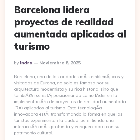
Barcelona lidera
proyectos de realidad
aumentada aplicados al
turismo
Posted
By
Indra
Noviembre 8, 2025
By
Barcelona, una de las ciudades mÃ¡s emblemÃ¡ticas y
visitadas de Europa, no solo es famosa por su
arquitectura modernista y su rica historia, sino que
tambiÃ©n se estÃ¡ posicionando como lÃ­der en la
implementaciÃ³n de proyectos de realidad aumentada
(RA) aplicados al turismo. Esta tecnologÃ­a
innovadora estÃ¡ transformando la forma en que los
turistas experimentan la ciudad, permitiendo una
interacciÃ³n mÃ¡s profunda y enriquecedora con su
patrimonio cultural.