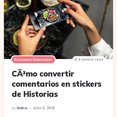
4 minute read
Funciones Avanzadas
CÃ³mo convertir
comentarios en stickers
de Historias
Posted
By
Indra
Julio 6, 2025
By