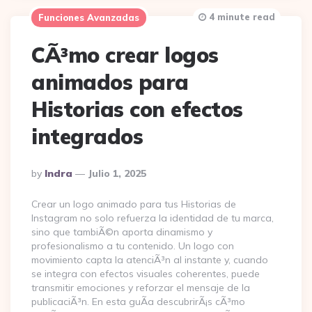
4 minute read
Funciones Avanzadas
CÃ³mo crear logos
animados para
Historias con efectos
integrados
Posted
By
Indra
Julio 1, 2025
By
Crear un logo animado para tus Historias de
Instagram no solo refuerza la identidad de tu marca,
sino que tambiÃ©n aporta dinamismo y
profesionalismo a tu contenido. Un logo con
movimiento capta la atenciÃ³n al instante y, cuando
se integra con efectos visuales coherentes, puede
transmitir emociones y reforzar el mensaje de la
publicaciÃ³n. En esta guÃ­a descubrirÃ¡s cÃ³mo