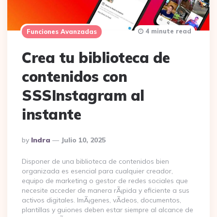
4 minute read
Funciones Avanzadas
Crea tu biblioteca de
contenidos con
SSSInstagram al
instante
Posted
By
Indra
Julio 10, 2025
By
Disponer de una biblioteca de contenidos bien
organizada es esencial para cualquier creador,
equipo de marketing o gestor de redes sociales que
necesite acceder de manera rÃ¡pida y eficiente a sus
activos digitales. ImÃ¡genes, vÃ­deos, documentos,
plantillas y guiones deben estar siempre al alcance de