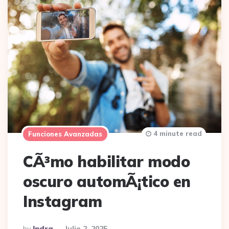
4 minute read
Funciones Avanzadas
CÃ³mo habilitar modo
oscuro automÃ¡tico en
Instagram
Posted
By
Indra
Julio 2, 2025