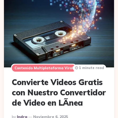
1 minute read
Contenido Multiplataforma Viral
Convierte Videos Gratis
con Nuestro Convertidor
de Video en LÃ­nea
Posted
By
Indra
Noviembre 6, 2025