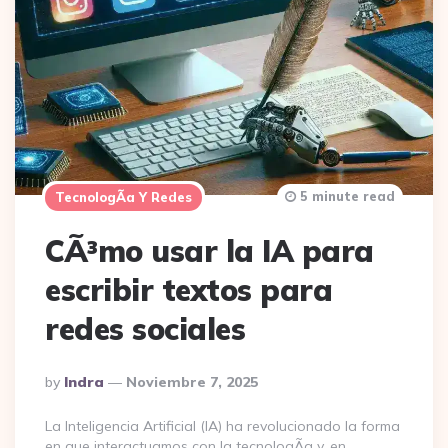
5 minute read
TecnologÃ­a Y Redes
CÃ³mo usar la IA para
escribir textos para
redes sociales
Posted
By
Indra
Noviembre 7, 2025
By
La Inteligencia Artificial (IA) ha revolucionado la forma
en que interactuamos con la tecnologÃ­a y, en