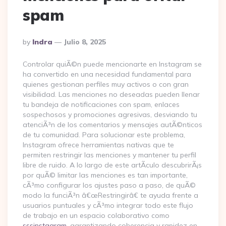
spam
Posted
By
Indra
Julio 8, 2025
By
Controlar quiÃ©n puede mencionarte en Instagram se
ha convertido en una necesidad fundamental para
quienes gestionan perfiles muy activos o con gran
visibilidad. Las menciones no deseadas pueden llenar
tu bandeja de notificaciones con spam, enlaces
sospechosos y promociones agresivas, desviando tu
atenciÃ³n de los comentarios y mensajes autÃ©nticos
de tu comunidad. Para solucionar este problema,
Instagram ofrece herramientas nativas que te
permiten restringir las menciones y mantener tu perfil
libre de ruido. A lo largo de este artÃ­culo descubrirÃ¡s
por quÃ© limitar las menciones es tan importante,
cÃ³mo configurar los ajustes paso a paso, de quÃ©
modo la funciÃ³n â€œRestringirâ€ te ayuda frente a
usuarios puntuales y cÃ³mo integrar todo este flujo
de trabajo en un espacio colaborativo como
sssinstagram
, garantizando coherencia y rapidez en