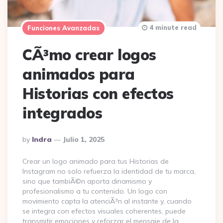
4 minute read
Funciones Avanzadas
CÃ³mo crear logos
animados para
Historias con efectos
integrados
Posted
By
Indra
Julio 1, 2025
By
Crear un logo animado para tus Historias de
Instagram no solo refuerza la identidad de tu marca,
sino que tambiÃ©n aporta dinamismo y
profesionalismo a tu contenido. Un logo con
movimiento capta la atenciÃ³n al instante y, cuando
se integra con efectos visuales coherentes, puede
transmitir emociones y reforzar el mensaje de la