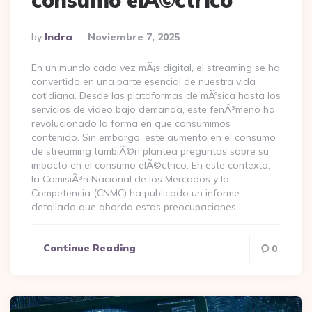
consumo elÃ©ctrico
Posted
By
Indra
Noviembre 7, 2025
By
En un mundo cada vez mÃ¡s digital, el streaming se ha
convertido en una parte esencial de nuestra vida
cotidiana. Desde las plataformas de mÃºsica hasta los
servicios de video bajo demanda, este fenÃ³meno ha
revolucionado la forma en que consumimos
contenido. Sin embargo, este aumento en el consumo
de streaming tambiÃ©n plantea preguntas sobre su
impacto en el consumo elÃ©ctrico. En este contexto,
la ComisiÃ³n Nacional de los Mercados y la
Competencia (CNMC) ha publicado un informe
detallado que aborda estas preocupaciones.
Continue Reading
0