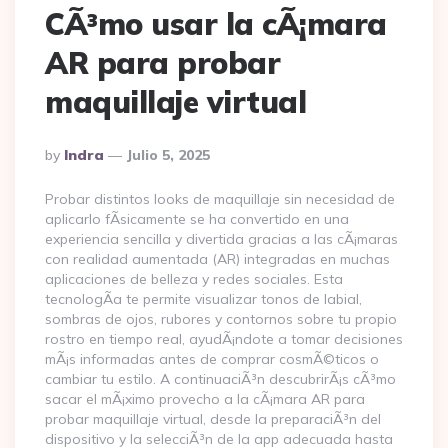
CÃ³mo usar la cÃ¡mara
AR para probar
maquillaje virtual
Posted
By
Indra
Julio 5, 2025
By
Probar distintos looks de maquillaje sin necesidad de
aplicarlo fÃ­sicamente se ha convertido en una
experiencia sencilla y divertida gracias a las cÃ¡maras
con realidad aumentada (AR) integradas en muchas
aplicaciones de belleza y redes sociales. Esta
tecnologÃ­a te permite visualizar tonos de labial,
sombras de ojos, rubores y contornos sobre tu propio
rostro en tiempo real, ayudÃ¡ndote a tomar decisiones
mÃ¡s informadas antes de comprar cosmÃ©ticos o
cambiar tu estilo. A continuaciÃ³n descubrirÃ¡s cÃ³mo
sacar el mÃ¡ximo provecho a la cÃ¡mara AR para
probar maquillaje virtual, desde la preparaciÃ³n del
dispositivo y la selecciÃ³n de la app adecuada hasta