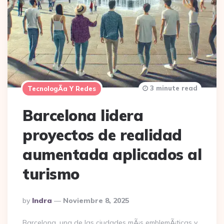
3 minute read
TecnologÃ­a Y Redes
Barcelona lidera
proyectos de realidad
aumentada aplicados al
turismo
Posted
By
Indra
Noviembre 8, 2025
By
Barcelona, una de las ciudades mÃ¡s emblemÃ¡ticas y