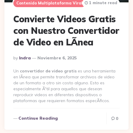
1 minute read
Contenido Multiplataforma Viral
Convierte Videos Gratis
con Nuestro Convertidor
de Video en LÃ­nea
Posted
By
Indra
Noviembre 6, 2025
By
Un
convertidor de video gratis
es una herramienta
en lÃ­nea que permite transformar archivos de video
de un formato a otro sin costo alguno. Esto es
especialmente Ãºtil para aquellos que desean
reproducir videos en diferentes dispositivos o
plataformas que requieren formatos especÃ­ficos.
Continue Reading
0