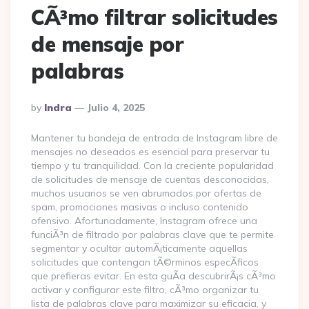
CÃ³mo filtrar solicitudes
de mensaje por
palabras
Posted
By
Indra
Julio 4, 2025
By
Mantener tu bandeja de entrada de Instagram libre de
mensajes no deseados es esencial para preservar tu
tiempo y tu tranquilidad. Con la creciente popularidad
de solicitudes de mensaje de cuentas desconocidas,
muchos usuarios se ven abrumados por ofertas de
spam, promociones masivas o incluso contenido
ofensivo. Afortunadamente, Instagram ofrece una
funciÃ³n de filtrado por palabras clave que te permite
segmentar y ocultar automÃ¡ticamente aquellas
solicitudes que contengan tÃ©rminos especÃ­ficos
que prefieras evitar. En esta guÃ­a descubrirÃ¡s cÃ³mo
activar y configurar este filtro, cÃ³mo organizar tu
lista de palabras clave para maximizar su eficacia, y