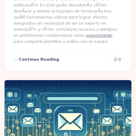
publicaciÃ³n. En esta guÃ­a descubrirÃ¡s cÃ³mo
diseÃ±ar y animar tu logotipo de forma prÃ¡ctica,
quÃ© herramientas utilizar para lograr efectos
integrados sin necesidad de ser un experto en
animaciÃ³n, y cÃ³mo centralizar recursos y ejemplos
en plataformas colaborativas como
sssinstagram
para compartir plantillas y estilos con tu equipo.
Continue Reading
0