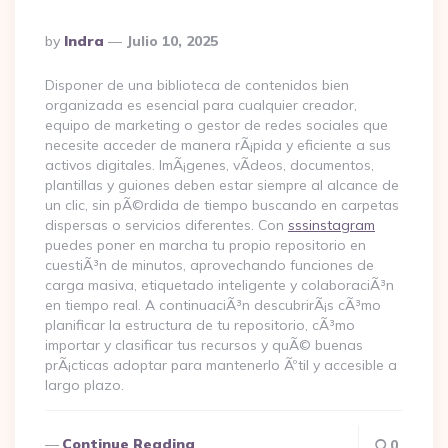
Posted
By
Indra
Julio 10, 2025
By
Disponer de una biblioteca de contenidos bien
organizada es esencial para cualquier creador,
equipo de marketing o gestor de redes sociales que
necesite acceder de manera rÃ¡pida y eficiente a sus
activos digitales. ImÃ¡genes, vÃ­deos, documentos,
plantillas y guiones deben estar siempre al alcance de
un clic, sin pÃ©rdida de tiempo buscando en carpetas
dispersas o servicios diferentes. Con
sssinstagram
puedes poner en marcha tu propio repositorio en
cuestiÃ³n de minutos, aprovechando funciones de
carga masiva, etiquetado inteligente y colaboraciÃ³n
en tiempo real. A continuaciÃ³n descubrirÃ¡s cÃ³mo
planificar la estructura de tu repositorio, cÃ³mo
importar y clasificar tus recursos y quÃ© buenas
prÃ¡cticas adoptar para mantenerlo Ãºtil y accesible a
largo plazo.
Continue Reading
0