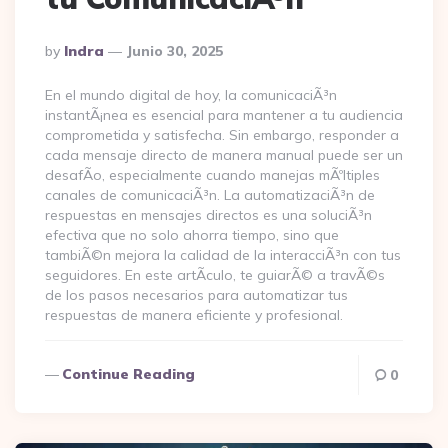
Posted
By
Indra
Junio 30, 2025
By
En el mundo digital de hoy, la comunicaciÃ³n
instantÃ¡nea es esencial para mantener a tu audiencia
comprometida y satisfecha. Sin embargo, responder a
cada mensaje directo de manera manual puede ser un
desafÃ­o, especialmente cuando manejas mÃºltiples
canales de comunicaciÃ³n. La automatizaciÃ³n de
respuestas en mensajes directos es una soluciÃ³n
efectiva que no solo ahorra tiempo, sino que
tambiÃ©n mejora la calidad de la interacciÃ³n con tus
seguidores. En este artÃ­culo, te guiarÃ© a travÃ©s
de los pasos necesarios para automatizar tus
respuestas de manera eficiente y profesional.
Continue Reading
0