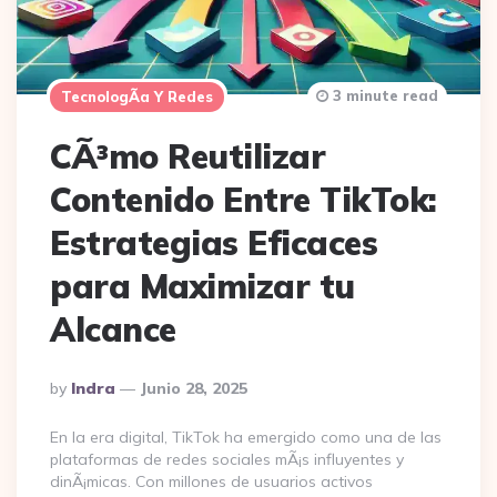
3 minute read
TecnologÃ­a Y Redes
CÃ³mo Reutilizar
Contenido Entre TikTok:
Estrategias Eficaces
para Maximizar tu
Alcance
Posted
By
Indra
Junio 28, 2025
By
En la era digital, TikTok ha emergido como una de las
plataformas de redes sociales mÃ¡s influyentes y
dinÃ¡micas. Con millones de usuarios activos