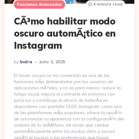
4 minute read
Funciones Avanzadas
CÃ³mo habilitar modo
oscuro automÃ¡tico en
Instagram
Posted
By
Indra
Julio 2, 2025
By
El modo oscuro se ha convertido en una de las
funciones mÃ¡s demandadas por los usuarios de
aplicaciones mÃ³viles, y no es para menos: reduce la
fatiga visual, mejora el contraste en entornos con
poca luz y contribuye al ahorro de baterÃ­a en
dispositivos con pantalla OLED. Instagram, como una
de las plataformas mÃ¡s populares, ofrece la opciÃ³n
de sincronizar su apariencia con la configuraciÃ³n del
sistema de tu telÃ©fono, de modo que cambie
automÃ¡ticamente entre los modos claro y oscuro
segÃºn el horario o las preferencias que hayas