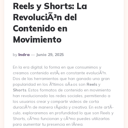
Reels y Shorts: La
RevoluciÃ³n del
Contenido en
Movimiento
Posted
By
Indra
Junio 29, 2025
By
En la era digital, la forma en que consumimos y
creamos contenido estÃ¡ en constante evoluciÃ³n.
Dos de las herramientas que han ganado una gran
popularidad en los Ãºltimos aÃ±os son
Reels
y
Shorts
. Estos formatos de contenido en movimiento
han revolucionado las redes sociales, permitiendo a
los usuarios crear y compartir videos de corta
duraciÃ³n de manera rÃ¡pida y creativa. En este artÃ­
culo, exploraremos en profundidad lo que son Reels y
Shorts, cÃ³mo funcionan y cÃ³mo puedes utilizarlas
para aumentar tu presencia en lÃ­nea.