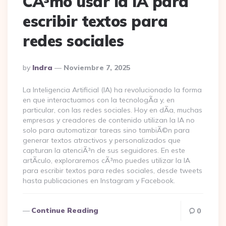
CÃ³mo usar la IA para
escribir textos para
redes sociales
Posted
By
Indra
Noviembre 7, 2025
By
La Inteligencia Artificial (IA) ha revolucionado la forma
en que interactuamos con la tecnologÃ­a y, en
particular, con las redes sociales. Hoy en dÃ­a, muchas
empresas y creadores de contenido utilizan la IA no
solo para automatizar tareas sino tambiÃ©n para
generar textos atractivos y personalizados que
capturan la atenciÃ³n de sus seguidores. En este
artÃ­culo, exploraremos cÃ³mo puedes utilizar la IA
para escribir textos para redes sociales, desde tweets
hasta publicaciones en Instagram y Facebook.
Continue Reading
0