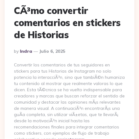
CÃ³mo convertir
comentarios en stickers
de Historias
Posted
By
Indra
Julio 6, 2025
By
Convertir los comentarios de tus seguidores en
stickers para tus Historias de Instagram no solo
potencia la interacciÃ³n, sino que tambiÃ©n humaniza
tu contenido al mostrar que realmente valoras lo que
dicen. Esta tÃ©cnica se ha vuelto indispensable para
creadores y marcas que buscan reforzar el sentido de
comunidad y destacar las opiniones mÃ¡s relevantes
de manera visual. A continuaciÃ³n encontrarÃ¡s una
guÃ­a completa, sin utilizar viÃ±etas, que te llevarÃ¡
desde la motivaciÃ³n inicial hasta las
recomendaciones finales para integrar comentarios
como stickers, con ejemplos de flujo de trabajo