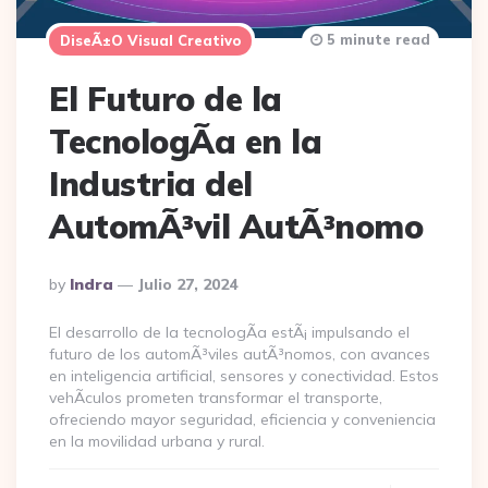
5 minute read
DiseÃ±o Visual Creativo
El Futuro de la
TecnologÃ­a en la
Industria del
AutomÃ³vil AutÃ³nomo
Posted
By
Indra
Julio 27, 2024
By
El desarrollo de la tecnologÃ­a estÃ¡ impulsando el
futuro de los automÃ³viles autÃ³nomos, con avances
en inteligencia artificial, sensores y conectividad. Estos
vehÃ­culos prometen transformar el transporte,
ofreciendo mayor seguridad, eficiencia y conveniencia
en la movilidad urbana y rural.