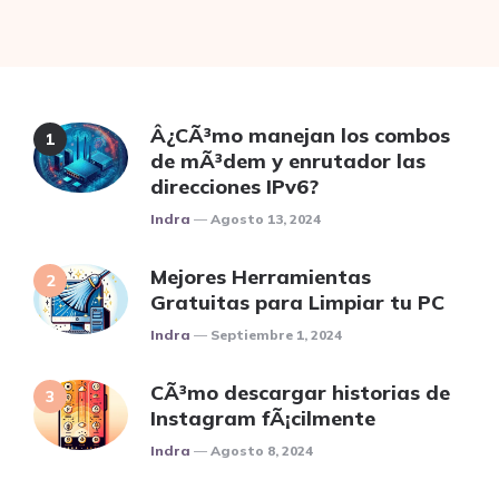
Â¿CÃ³mo manejan los combos
de mÃ³dem y enrutador las
direcciones IPv6?
Posted
Indra
Agosto 13, 2024
Mejores Herramientas
Gratuitas para Limpiar tu PC
Posted
Indra
Septiembre 1, 2024
CÃ³mo descargar historias de
Instagram fÃ¡cilmente
Posted
Indra
Agosto 8, 2024