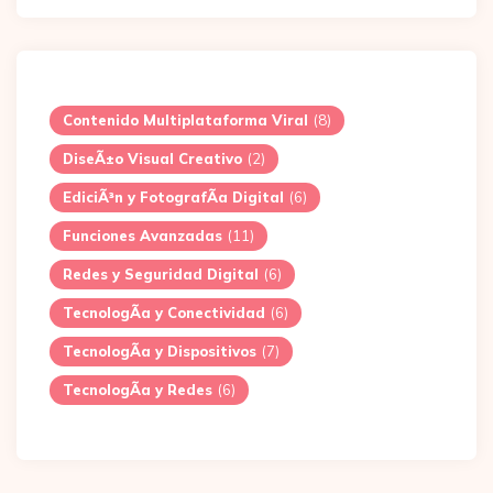
Contenido Multiplataforma Viral
(8)
DiseÃ±o Visual Creativo
(2)
EdiciÃ³n y FotografÃ­a Digital
(6)
Funciones Avanzadas
(11)
Redes y Seguridad Digital
(6)
TecnologÃ­a y Conectividad
(6)
TecnologÃ­a y Dispositivos
(7)
TecnologÃ­a y Redes
(6)