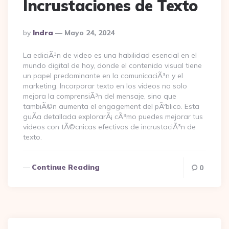
Incrustaciones de Texto
Posted
By
Indra
Mayo 24, 2024
By
La ediciÃ³n de video es una habilidad esencial en el
mundo digital de hoy, donde el contenido visual tiene
un papel predominante en la comunicaciÃ³n y el
marketing. Incorporar texto en los videos no solo
mejora la comprensiÃ³n del mensaje, sino que
tambiÃ©n aumenta el engagement del pÃºblico. Esta
guÃ­a detallada explorarÃ¡ cÃ³mo puedes mejorar tus
videos con tÃ©cnicas efectivas de incrustaciÃ³n de
texto.
Continue Reading
0