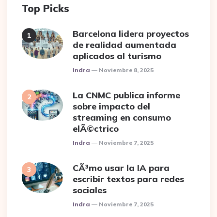
Top Picks
Barcelona lidera proyectos
de realidad aumentada
aplicados al turismo
Posted
Indra
Noviembre 8, 2025
La CNMC publica informe
sobre impacto del
streaming en consumo
elÃ©ctrico
Posted
Indra
Noviembre 7, 2025
CÃ³mo usar la IA para
escribir textos para redes
sociales
Posted
Indra
Noviembre 7, 2025