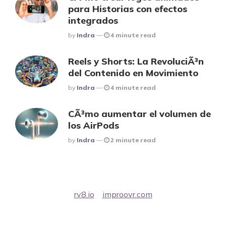
para Historias con efectos
integrados
Posted
By
Indra
4 minute read
Reels y Shorts: La RevoluciÃ³n
del Contenido en Movimiento
Posted
By
Indra
4 minute read
CÃ³mo aumentar el volumen de
los AirPods
Posted
By
Indra
2 minute read
rv8.io
improovr.com