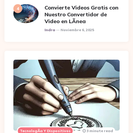
Convierte Videos Gratis con
Nuestro Convertidor de
Video en LÃ­nea
Posted
Indra
Noviembre 6, 2025
TecnologÃ­a Y Dispositivos
3 minute read