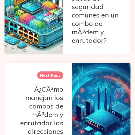
seguridad
comunes en un
combo de
mÃ³dem y
enrutador?
Next Post
Â¿CÃ³mo
manejan los
combos de
mÃ³dem y
enrutador las
direcciones