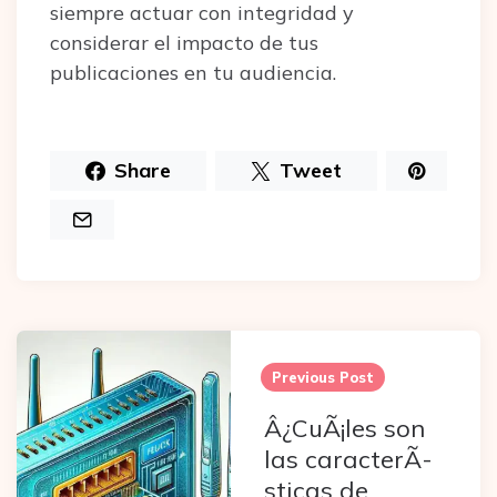
siempre actuar con integridad y
considerar el impacto de tus
publicaciones en tu audiencia.
Share
Tweet
Post
navigation
Previous Post
Â¿CuÃ¡les son
las caracterÃ­
sticas de