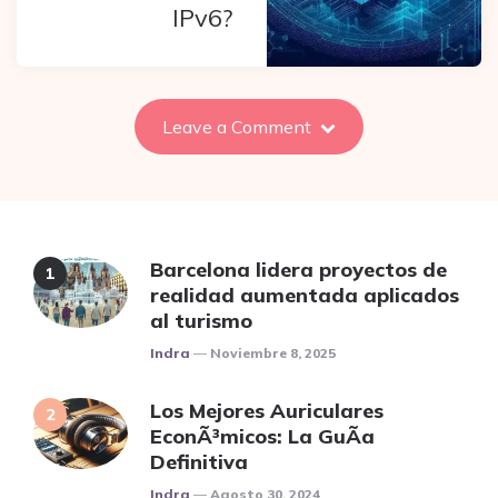
IPv6?
Leave a Comment
Barcelona lidera proyectos de
realidad aumentada aplicados
al turismo
Posted
Indra
Noviembre 8, 2025
Los Mejores Auriculares
EconÃ³micos: La GuÃ­a
Definitiva
Posted
Indra
Agosto 30, 2024