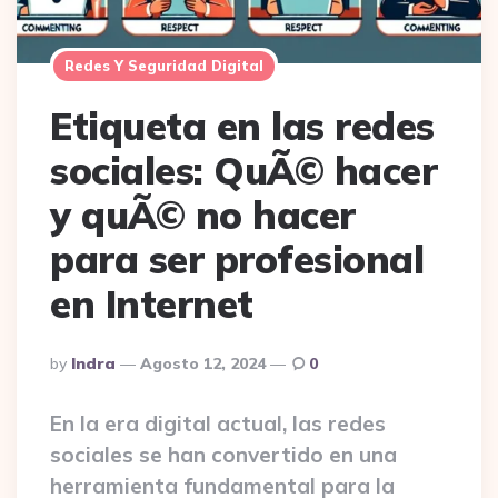
Redes Y Seguridad Digital
Etiqueta en las redes
sociales: QuÃ© hacer
y quÃ© no hacer
para ser profesional
en Internet
Posted
By
Indra
Agosto 12, 2024
0
By
En la era digital actual, las redes
sociales se han convertido en una
herramienta fundamental para la