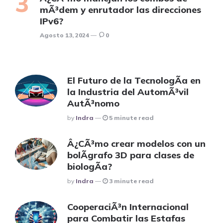
mÃ³dem y enrutador las direcciones
IPv6?
Agosto 13, 2024
0
El Futuro de la TecnologÃ­a en
la Industria del AutomÃ³vil
AutÃ³nomo
Posted
By
Indra
5 minute read
Â¿CÃ³mo crear modelos con un
bolÃ­grafo 3D para clases de
biologÃ­a?
Posted
By
Indra
3 minute read
CooperaciÃ³n Internacional
para Combatir las Estafas