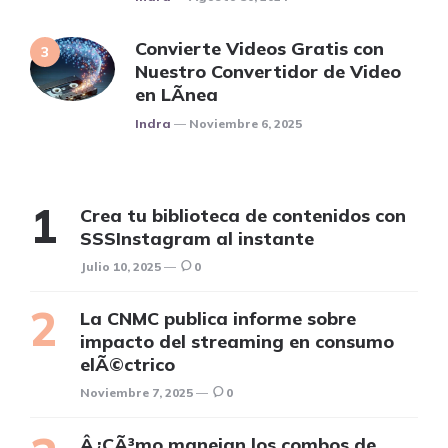
Convierte Videos Gratis con
Nuestro Convertidor de Video
en LÃ­nea
Posted
Indra
Noviembre 6, 2025
Crea tu biblioteca de contenidos con
SSSInstagram al instante
Julio 10, 2025
0
La CNMC publica informe sobre
impacto del streaming en consumo
elÃ©ctrico
Noviembre 7, 2025
0
Â¿CÃ³mo manejan los combos de